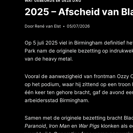
WAT GEBEURDE ER DEZE DAG
2025 – Afscheid van B
Door
René van Elst
05/07/2026
Op 5 juli 2025 viel in Birmingham definitief 
Park nam de originele bezetting op indrukwekk
van de heavy metal.
Vooral de aanwezigheid van frontman Ozzy O
op het podium, waar hij zittend op een troon 
één keer ten gehore bracht, gaf de avond een
arbeidersstad Birmingham.
Samen met de originele bezetting bracht Bl
Paranoid
,
Iron Man
en
War Pigs
klonken als e