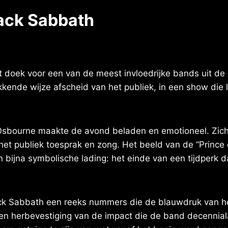
lack Sabbath
het doek voor een van de meest invloedrijke bands uit de
ende wijze afscheid van het publiek, in een show die la
sbourne maakte de avond beladen en emotioneel. Zich
het publiek toesprak en zong. Het beeld van de “Prince 
 bijna symbolische lading: het einde van een tijdperk d
ack Sabbath een reeks nummers die de blauwdruk van h
en herbevestiging van de impact die de band decennia