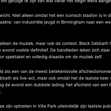
om getuige te zijn van wat vanaf het begin werd aange
gewicht. Niet alleen omdat het een iconisch stadion is i
akte: van industriële jeugd in Birmingham naar een wer
alleen de muziek, maar ook de context. Black Sabbath h
 avond voelde definitief. De bandleden leken zich daa
voor spektakel en volledig draaide om de muziek zelf.
ld als een van de meest betekenisvolle afscheidsmomen
bath als live-act, maar ook omdat het de laatste kee
eeg de avond een dubbele lading: het afscheid van een b
.
jn optreden in Villa Park uiteindelijk zijn laatste publi