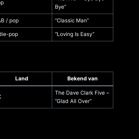
op
Bye”
B / pop
“Classic Man”
die-pop
“Loving Is Easy”
Land
Bekend van
The Dave Clark Five –
K
“Glad All Over”