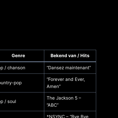
Genre
Bekend van / Hits
p / chanson
“Dansez maintenant”
“Forever and Ever,
untry-pop
Amen”
The Jackson 5 –
p / soul
“ABC”
*NSYNC – “Bye Bye