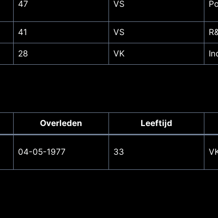
47
VS
P
41
VS
R&
28
VK
In
Overleden
Leeftijd
04-05-1977
33
V