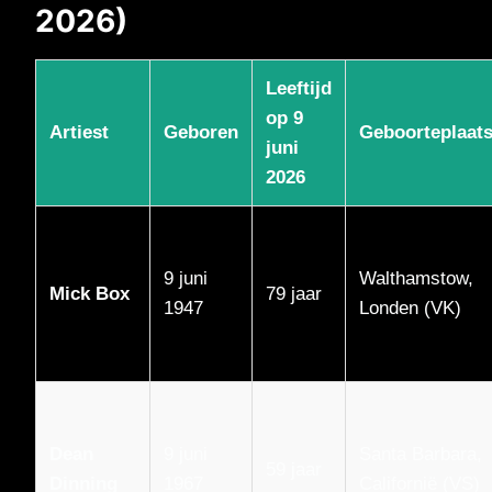
2026)
Leeftijd
op 9
Artiest
Geboren
Geboorteplaat
juni
2026
9 juni
Walthamstow,
Mick Box
79 jaar
1947
Londen (VK)
Dean
9 juni
Santa Barbara,
59 jaar
Dinning
1967
Californië (VS)