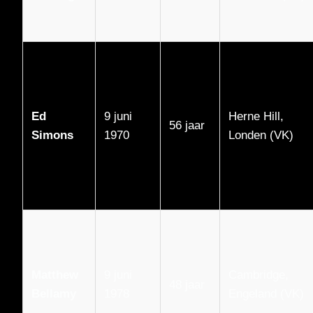
Ed
9 juni
Herne Hill,
56 jaar
Simons
1970
Londen (VK)
Matthew
9 juni
Cambridge,
48 jaar
Bellamy
1978
Engeland (VK)