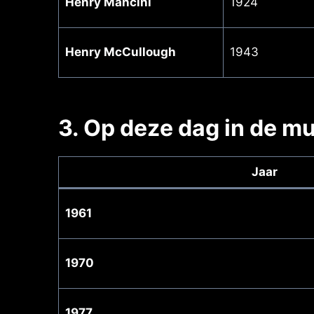
Henry Mancini
1924
Henry McCullough
1943
3. Op deze dag in de m
Jaar
1961
1970
1977