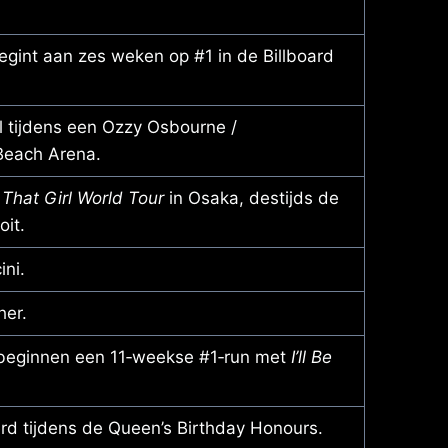
gint aan zes weken op #1 in de Billboard
al tijdens een Ozzy Osbourne /
 Beach Arena.
That Girl World Tour
in Osaka, destijds de
it.
ni.
her.
 beginnen een 11‑weekse #1‑run met
I’ll Be
rd tijdens de Queen’s Birthday Honours.