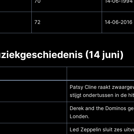
70
14‑06‑1994
72
14‑06‑2016
uziekgeschiedenis (14 juni)
Patsy Cline raakt zwaarge
stijgt ondertussen in de hit
Derek and the Dominos gev
Londen.
Led Zeppelin sluit zes uit