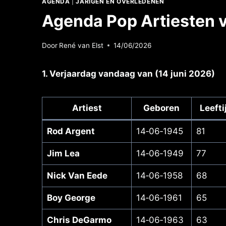
AGENDA
|
JARIGEN EN OVERLEDENEN
Agenda Pop Artiesten v
Door
René van Elst
14/06/2026
1. Verjaardag vandaag van (14 juni 2026)
Artiest
Geboren
Leeft
Rod Argent
14‑06‑1945
81
Jim Lea
14‑06‑1949
77
Nick Van Eede
14‑06‑1958
68
Boy George
14‑06‑1961
65
Chris DeGarmo
14‑06‑1963
63