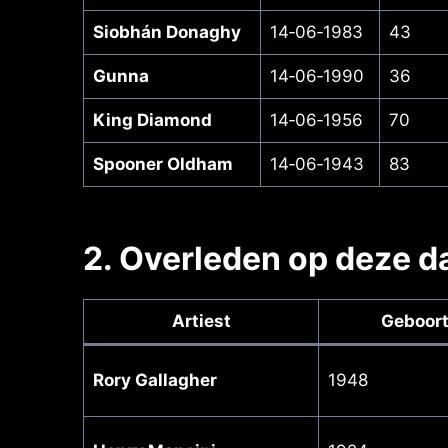
Siobhán Donaghy
14‑06‑1983
43
Gunna
14‑06‑1990
36
King Diamond
14‑06‑1956
70
Spooner Oldham
14‑06‑1943
83
2. Overleden op deze da
Artiest
Geboort
Rory Gallagher
1948