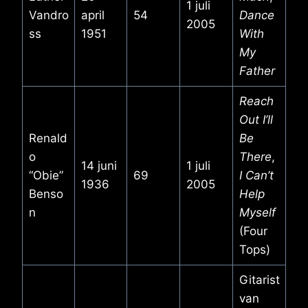
1 juli
Vandro
april
54
Dance
2005
ss
1951
With
My
Father
Reach
Out I’ll
Renald
Be
o
There
,
14 juni
1 juli
“Obie”
69
I Can’t
1936
2005
Benso
Help
n
Myself
(Four
Tops)
Gitarist
van