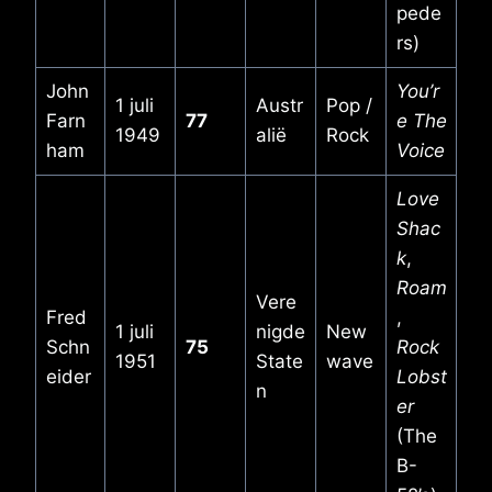
pede
rs)
John
You’r
1 juli
Austr
Pop /
Farn
77
e The
1949
alië
Rock
ham
Voice
Love
Shac
k
,
Roam
Vere
Fred
,
1 juli
nigde
New
Schn
75
Rock
1951
State
wave
eider
Lobst
n
er
(The
B-