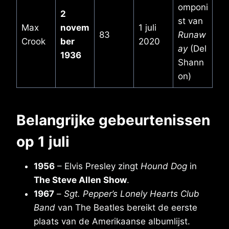
omponi
2
st van
Max
novem
1 juli
83
Runaw
Crook
ber
2020
ay
(Del
1936
Shann
on)
Belangrijke gebeurtenissen
op 1 juli
1956
– Elvis Presley zingt
Hound Dog
in
The Steve Allen Show
.
1967
–
Sgt. Pepper’s Lonely Hearts Club
Band
van The Beatles bereikt de eerste
plaats van de Amerikaanse albumlijst.