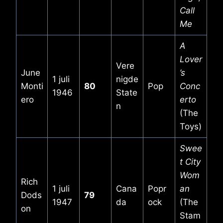
Call
Me
A
Lover
Vere
June
’s
1 juli
nigde
Monti
80
Pop
Conc
1946
State
ero
erto
n
(The
Toys)
Swee
t City
Wom
Rich
1 juli
Cana
Popr
an
Dods
79
1947
da
ock
(The
on
Stam