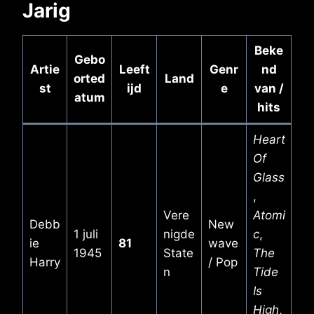
Jarig
Beke
Gebo
Artie
Leeft
Genr
nd
orted
Land
st
ijd
e
van /
atum
hits
Heart
Of
Glass
,
Vere
Atomi
Debb
New
1 juli
nigde
c
,
ie
81
wave
1945
State
The
Harry
/ Pop
n
Tide
Is
High
,