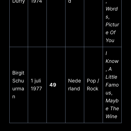
Duffy
1974
d
,
Word
s
,
Pictur
e Of
You
I
Know
,
A
Birgit
Little
Schu
1 juli
Nede
Pop /
49
Famo
urma
1977
rland
Rock
us
,
n
Mayb
e The
Wine