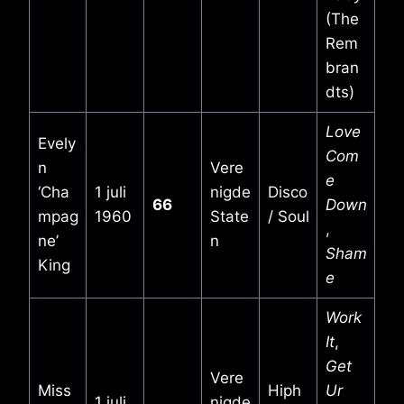
(The
Rem
bran
dts)
Love
Evely
Com
n
Vere
e
‘Cha
1 juli
nigde
Disco
66
Down
mpag
1960
State
/ Soul
,
ne’
n
Sham
King
e
Work
It
,
Get
Vere
Miss
Hiph
Ur
1 juli
nigde