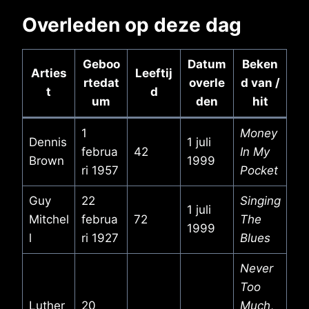
Overleden op deze dag
Geboo
Datum
Beken
Arties
Leeftij
rtedat
overle
d van /
t
d
um
den
hit
1
Money
Dennis
1 juli
februa
42
In My
Brown
1999
ri 1957
Pocket
Guy
22
Singing
1 juli
Mitchel
februa
72
The
1999
l
ri 1927
Blues
Never
Too
Luther
20
Much
,