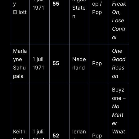
y
55
op /
Freak
1971
State
Elliott
Pop
On
,
n
Lose
Contr
ol
Marla
One
yne
1 juli
Nede
Good
55
Pop
Sahu
1971
rland
Reas
pala
on
Boyz
one –
No
Matt
er
Keith
1 juli
Ierlan
What
52
Pop