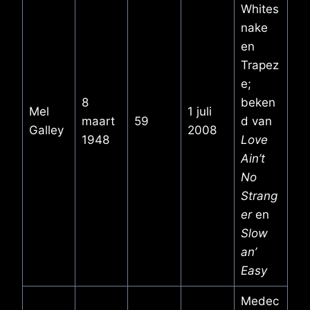
Whites
nake
en
Trapez
e;
8
beken
Mel
1 juli
maart
59
d van
Galley
2008
1948
Love
Ain’t
No
Strang
er
en
Slow
an’
Easy
Medec