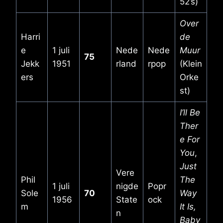
52’s)
Over
Harri
de
e
1 juli
Nede
Nede
Muur
75
Jekk
1951
rland
rpop
(Klein
ers
Orke
st)
I’ll Be
Ther
e For
You
,
Just
Vere
Phil
The
1 juli
nigde
Popr
Sole
70
Way
1956
State
ock
m
It Is,
n
Baby