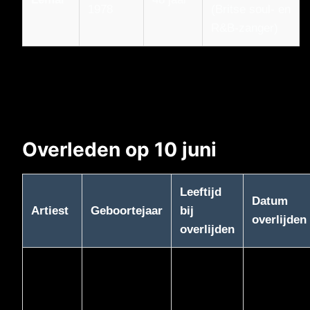
1978
(Britse soul- en
R&B-zanger)
Overleden op 10 juni
Leeftijd
Datum
Artiest
Geboortejaar
bij
overlijden
overlijden