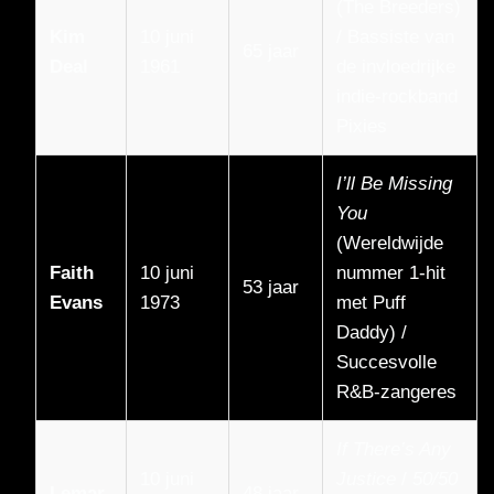
(The Breeders)
Kim
10 juni
/ Bassiste van
65 jaar
Deal
1961
de invloedrijke
indie-rockband
Pixies
I’ll Be Missing
You
(Wereldwijde
Faith
10 juni
nummer 1-hit
53 jaar
Evans
1973
met Puff
Daddy) /
Succesvolle
R&B-zangeres
If There’s Any
10 juni
Justice
/
50/50
Lemar
48 jaar