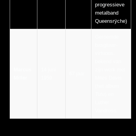
progressieve
metalband
Queensrÿche)
Geroemde
basgitaar-
virtuoos,
bekend van
Marcus
14 juni
zijn werk met
67 jaar
Miller
1959
Miles Davis
(het album
Tutu
) en
Luther
Vandross.