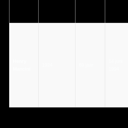
Henry
14 juni
1924
69 jaar
Mancini
1994