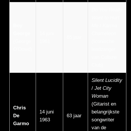
Do You Really
Want to Hurt
Boy
Me
/
Karma
George
14 juni
Chameleon
65 jaar
(George
1961
(Iconische
O’Dowd)
leadzanger
van Culture
Club)
Silent Lucidity
/
Jet City
Woman
(Gitarist en
Chris
14 juni
belangrijkste
De
63 jaar
1963
songwriter
Garmo
van de