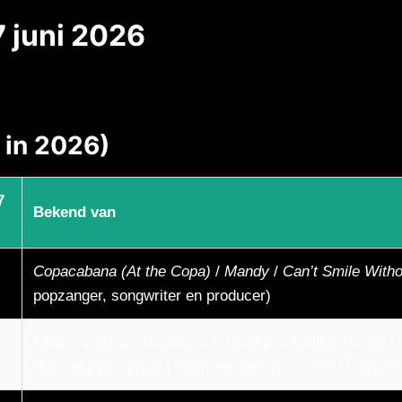
 juni 2026
n in 2026)
7
Bekend van
Copacabana (At the Copa)
/
Mandy
/
Can’t Smile With
popzanger, songwriter en producer)
Mede-oprichter, toetsenist en oorspronkelijke zanger 
Woman
/
Evil Ways
) en mede-oprichter van **Journey*