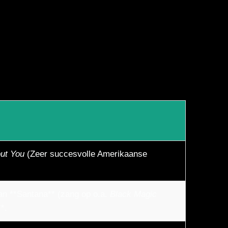
out You
(Zeer succesvolle Amerikaanse
van **Santana** (zang op o.a.
Black Magic
*.