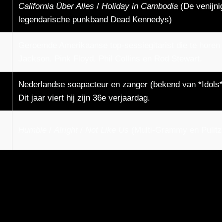
California Über Alles
/
Holiday in Cambodia
(De venijni
legendarische punkband Dead Kennedys)
Geroemde Amerikaanse top-sessiegitarist die te horen
Jackson, Pink Floyd, Phil Collins en Rod Stewart.
Nederlandse soapacteur en zanger (bekend van *Idols*
Dit jaar viert hij zijn 36e verjaardag.
Humble
/
Alright
/
Not Like Us
(Multi-Grammy en Pulitz