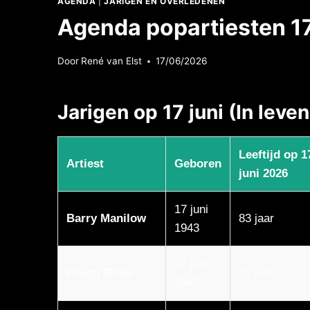
AGENDA
|
JARIGEN EN OVERLEDENEN
Agenda popartiesten 17
Door
René van Elst
17/06/2026
Jarigen op 17 juni (In leve
Leeftijd op 1
Artiest
Geboren
juni 2026
17 juni
Barry Manilow
83 jaar
1943
17 juni
Gregg Rolie
79 jaar
1947