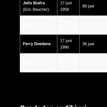
Jello Biafra
17 juni
68 jaar
(Eric Boucher)
1958
17 juni
Michael Landau
68 jaar
1958
17 juni
Ferry Doedens
36 jaar
1990
17 juni
Kendrick Lamar
39 jaar
1987