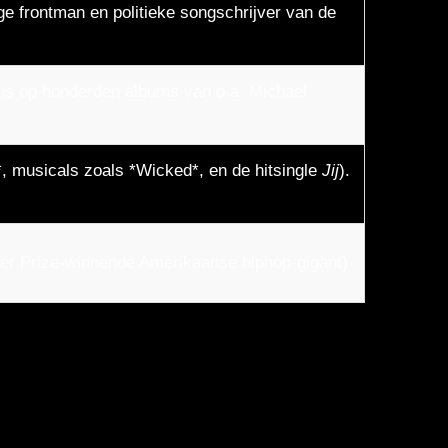
ge frontman en politieke songschrijver van de
 is op honderden albums van o.a. Michael
, musicals zoals *Wicked*, en de hitsingle
Jij
).
er Prize-winnende Amerikaanse hiphop-gigant)