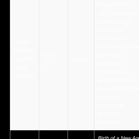
House of Flies)
/
My Own Summer
(Shove It)
. De
veelzijdige
frontman en
Chino
leadzanger van d
Moreno
20 juni
alternatieve
(Camillo
53 jaar
1973
metalband
Wong
**Deftones**,
Moreno)
geprezen om zijn
kenmerkende mi
van rauwe
screams en
dromerige
melodieën.
Birth of a New Ag