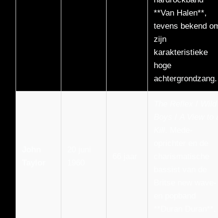
**Van Halen**,
tevens bekend o
zijn
karakteristieke
hoge
achtergrondzang.
The Reflex
/
Wild
Boys
/
A View to 
Kill
. Mede-
oprichter en de
John
20 juni
66 jaar
charismatische
Taylor
1960
bassist van de
Britse new wave-
en popband
**Duran Duran**.