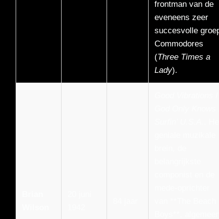
frontman van de
eveneens zeer
succesvolle groe
Commodores
(
Three Times a
Lady
).
Good Vibrations
/
God Only Knows
Surfin’ U.S.A.
. He
geniale muzikale
brein, de
belangrijkste
componist en de
mede-oprichter
Brian
20 juni
84 jaar
van **The Beach
Wilson
1942
Boys**, algemee