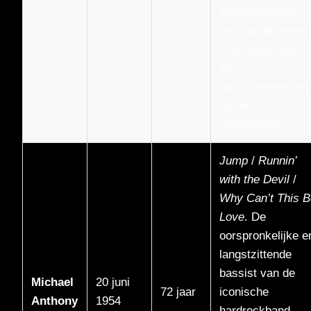
beschouwd als
een van de mees
innovatieve pop-
en
rockcomponisten
uit de
geschiedenis.
Jump
/
Runnin’
with the Devil
/
Why Can’t This B
Love
. De
oorspronkelijke e
langstzittende
bassist van de
Michael
20 juni
72 jaar
iconische
Anthony
1954
hardrockband