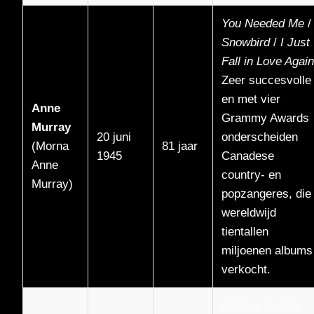
You Needed Me
/
Snowbird
/
I Just
Fall in Love Again
Zeer succesvolle
en met vier
Anne
Grammy Awards
Murray
20 juni
onderscheiden
(Morna
81 jaar
1945
Canadese
Anne
country- en
Murray)
popzangeres, die
wereldwijd
tientallen
miljoenen albums
verkocht.
Change (In the