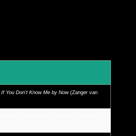
/
If You Don’t Know Me by Now
(Zanger van
r Walkin’
/
Bang Bang (My Baby Shot Me