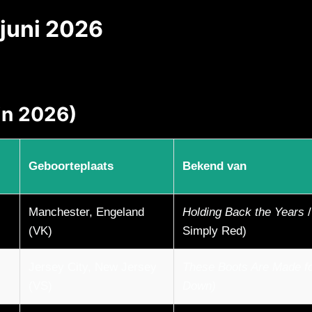
juni 2026
 in 2026)
Geboorteplaats
Bekend van
Manchester, Engeland
Holding Back the Years
(VK)
Simply Red)
Jersey City, New Jersey
These Boots Are Made fo
(VS)
Down)