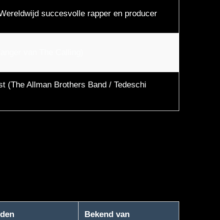
Wereldwijd succesvolle rapper en producer
anger van The Calling)
st (The Allman Brothers Band / Tedeschi
jden
Bekend van