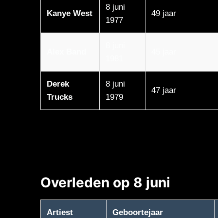
8 juni
Kanye West
49 jaar
1977
8 juni
Alex Band
45 jaar
1981
Derek
8 juni
47 jaar
Trucks
1979
Overleden op 8 juni
Artiest
Geboortejaar