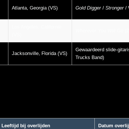
Atlanta, Georgia (VS)
Gold Digger
/
Stronger
/ 
Los Angeles, Californië
Wherever You Will Go
(Z
(VS)
Gewaardeerd slide-gitari
Jacksonville, Florida (VS)
Trucks Band)
Leeftijd bij overlijden
Datum overli