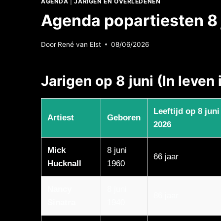
AGENDA
|
JARIGEN EN OVERLEDENEN
Agenda popartiesten 8 
Door
René van Elst
08/06/2026
Jarigen op 8 juni (In leven
Leeftijd op 8 juni
Artiest
Geboren
2026
Mick
8 juni
66 jaar
Hucknall
1960
Nancy
8 juni
86 jaar
Sinatra
1940