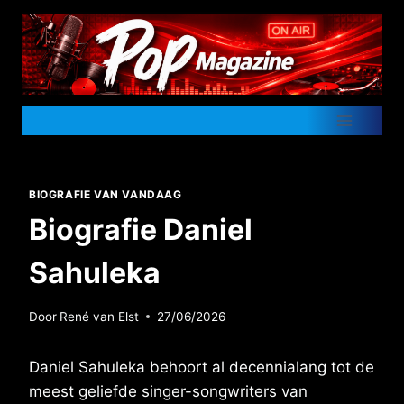
Doorgaan
naar
inhoud
BIOGRAFIE VAN VANDAAG
Biografie Daniel
Sahuleka
Door
René van Elst
27/06/2026
Daniel Sahuleka behoort al decennialang tot de
meest geliefde singer-songwriters van