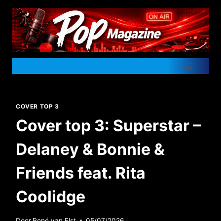
Doorgaan
naar
inhoud
COVER TOP 3
Cover top 3: Superstar –
Delaney & Bonnie &
Friends feat. Rita
Coolidge
Door
René van Elst
05/07/2026