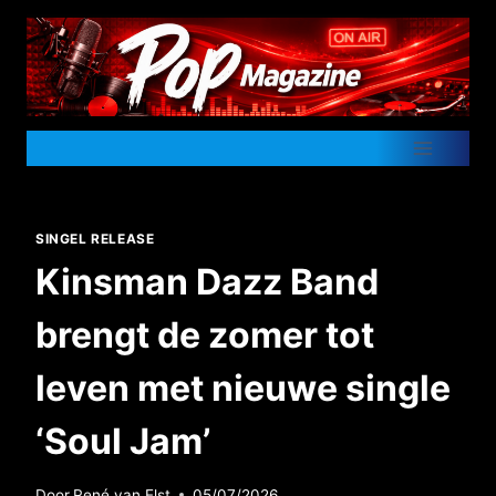
Doorgaan
naar
inhoud
SINGEL RELEASE
Kinsman Dazz Band
brengt de zomer tot
leven met nieuwe single
‘Soul Jam’
Door
René van Elst
05/07/2026