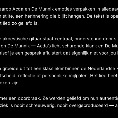
aarop Acda en De Munnik emoties verpakken in alledaag
stilte, een herinnering die blijft hangen. De tekst is o
lied zo geliefd is.
akoestische gitaar staat centraal, ondersteund door s
en De Munnik — Acda’s licht schurende klank en De Mu
sof je een gesprek afluistert dat eigenlijk niet voor jou
en groeide uit tot een klassieker binnen de Nederlands
cheid, reflectie of persoonlijke mijlpalen. Het lied heef
eken zijn.
er een doorbraak. Ze werden geliefd om hun authenti
ziek is nooit schreeuwerig, nooit overgeproduceerd — alt