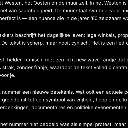
et Westen, het Oosten en de muur zelf. In het Westen is
oel van saamhorigheid. De muur staat symbool voor angs
perfect is — een nuance die in de jaren ’80 zeldzaam w
ekkers beschrijft het dagelijkse leven: lege winkels, p
e tekst is scherp, maar nooit cynisch. Het is een lied d
st: helder, ritmisch, met een licht new wave‑randje dat p
 strak, zonder franje, waardoor de tekst volledig centr
oor je.
et nummer een nieuwe betekenis. Wat ooit een actuele po
groeide uit tot een symbool van vrijheid, hoop en de k
herdenkingen, documentaires en politieke evenementen.
t het nummer niet bedoeld was als simpel protest, maar 