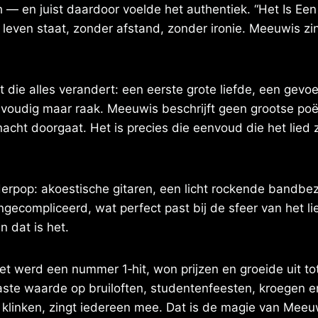
 en juist daardoor voelde het authentiek. “Het Is Een N
even staat, zonder afstand, zonder ironie. Meeuwis zing
die alles verandert: een eerste grote liefde, een gevoe
envoudig maar raak. Meeuwis beschrijft geen grootse p
 nacht doorgaat. Het is precies die eenvoud die het lied
erpop: akoestische gitaren, een licht rockende bandbez
gecompliceerd, wat perfect past bij de sfeer van het l
n dat is het.
et werd een nummer 1‑hit, won prijzen en groeide uit t
te waarde op bruiloften, studentenfeesten, kroegen en f
klinken, zingt iedereen mee. Dat is de magie van Meeuw