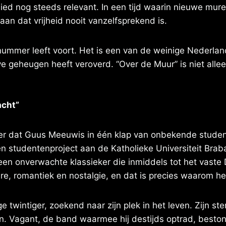
ied nog steeds relevant. In een tijd waarin nieuwe mu
an dat vrijheid nooit vanzelfsprekend is.
 nummer leeft voort. Het is een van de weinige Nederland
eve geheugen heeft veroverd. “Over de Muur” is niet allee
acht”
er dat Guus Meeuwis in één klap van onbekende student 
een studentenproject aan de Katholieke Universiteit Br
 een onverwachte klassieker die inmiddels tot het vast
 romantiek en nostalgie, en dat is precies waarom het 
twintiger, zoekend naar zijn plek in het leven. Zijn st
n. Vagant, de band waarmee hij destijds optrad, besto