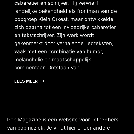
cabaretier en schrijver. Hij verwierf
landelijke bekendheid als frontman van de
popgroep Klein Orkest, maar ontwikkelde
zich daarna tot een invloedrijke cabaretier
en tekstschrijver. Zijn werk wordt
gekenmerkt door verhalende liedteksten,
vaak met een combinatie van humor,
melancholie en maatschappelijk
commentaar. Ontstaan van…
HARRIE
LEES MEER
JEKKERS
–
VERTELLER
VAN
HET
NEDERLANDSE
Pop Magazine is een website voor liefhebbers
LIED
van popmuziek. Je vindt hier onder andere