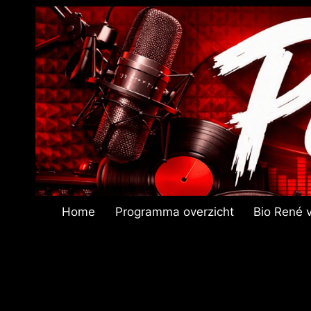
Doorgaan
naar
inhoud
Home
Programma overzicht
Bio René v