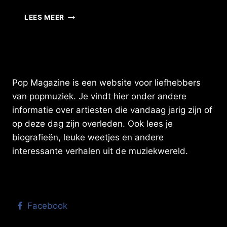
ANDY
LEES MEER
SCOTT:
DE
GITARIST
DIE
THE
SWEET
Pop Magazine is een website voor liefhebbers
ZIJN
van popmuziek. Je vindt hier onder andere
KARAKTERISTIEKE
informatie over artiesten die vandaag jarig zijn of
ROCKGELUID
GAF
op deze dag zijn overleden. Ook lees je
biografieën, leuke weetjes en andere
interessante verhalen uit de muziekwereld.
Facebook