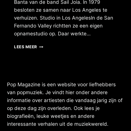
Banta van de band Sail Joia. In 1979
besloten ze samen naar Los Angeles te
verhuizen. Studio in Los AngelesIn de San
Fernando Valley richtten ze een eigen
opnamestudio op. Daar werkte…
ERIK
LEES MEER
VISSER
IS
EEN
MUZIKANT
EN
GELUIDSTECHNICUS
Pop Magazine is een website voor liefhebbers
MET
van popmuziek. Je vindt hier onder andere
EEN
informatie over artiesten die vandaag jarig zijn of
BIJZONDERE
CARRIÈRE
op deze dag zijn overleden. Ook lees je
DIE
biografieën, leuke weetjes en andere
HEM
interessante verhalen uit de muziekwereld.
VAN