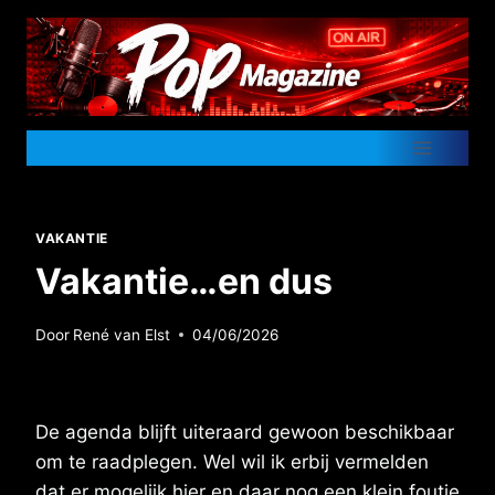
Doorgaan
naar
inhoud
VAKANTIE
Vakantie…en dus
Door
René van Elst
04/06/2026
De agenda blijft uiteraard gewoon beschikbaar
om te raadplegen. Wel wil ik erbij vermelden
dat er mogelijk hier en daar nog een klein foutje