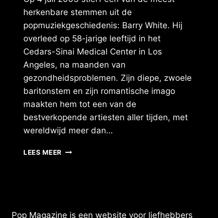
herkenbare stemmen uit de
popmuziekgeschiedenis: Barry White. Hij
overleed op 58-jarige leeftijd in het
Cedars-Sinai Medical Center in Los
Angeles, na maanden van
gezondheidsproblemen. Zijn diepe, zwoele
baritonstem en zijn romantische imago
maakten hem tot een van de
bestverkopende artiesten aller tijden, met
wereldwijd meer dan…
BARRY
LEES MEER
WHITE:
DE
WARME
BAS
DIE
SOUL
Pop Magazine is een website voor liefhebbers