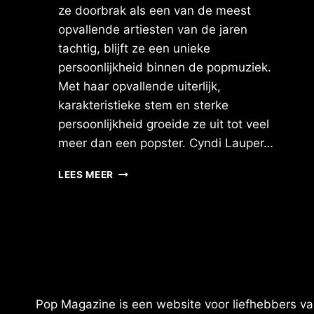
ze doorbrak als een van de meest
opvallende artiesten van de jaren
tachtig, blijft ze een unieke
persoonlijkheid binnen de popmuziek.
Met haar opvallende uiterlijk,
karakteristieke stem en sterke
persoonlijkheid groeide ze uit tot veel
meer dan een popster. Cyndi Lauper…
CYNDI
LEES MEER
LAUPER
73
JAAR:
DE
KLEURRIJKE
STEM
DIE
HAAR
Pop Magazine is een website voor liefhebbers van
EIGEN